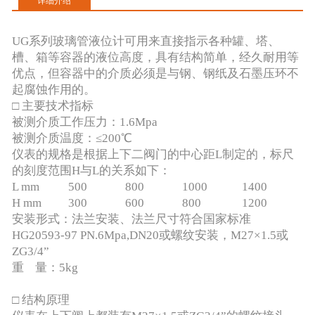
详细介绍
UG系列玻璃管液位计可用来直接指示各种罐、塔、
槽、箱等容器的液位高度，具有结构简单，经久耐用等
优点，但容器中的介质必须是与钢、钢纸及石墨压环不
起腐蚀作用的。
□ 主要技术指标
被测介质工作压力：1.6Mpa
被测介质温度：≤200℃
仪表的规格是根据上下二阀门的中心距L制定的，标尺
的刻度范围H与L的关系如下：
L mm
500
800
1000
1400
H mm
300
600
800
1200
安装形式：法兰安装、法兰尺寸符合国家标准
HG20593-97 PN.6Mpa,DN20或螺纹安装，M27×1.5或
ZG3/4”
重 量：5kg
□ 结构原理