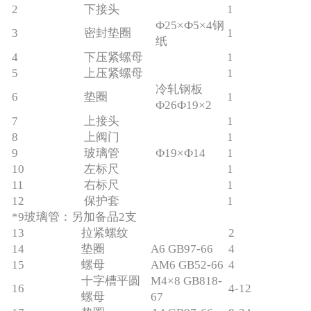
2
下接头
1
Ф25×Ф5×4钢
3
密封垫圈
1
纸
4
下压紧螺母
1
5
上压紧螺母
1
冷轧钢板
6
垫圈
1
Ф26Ф19×2
7
上接头
1
8
上阀门
1
9
玻璃管
Ф19×Ф14
1
10
左标尺
1
11
右标尺
1
12
保护套
1
*9玻璃管：另加备品2支
13
拉紧螺纹
2
14
垫圈
A6 GB97-66
4
15
螺母
AM6 GB52-66
4
十字槽平圆
M4×8 GB818-
16
4-12
螺母
67