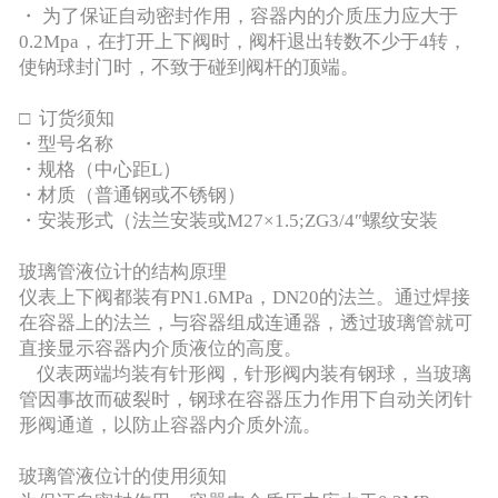
・ 为了保证自动密封作用，容器内的介质压力应大于
0.2Mpa，在打开上下阀时，阀杆退出转数不少于4转，
使钠球封门时，不致于碰到阀杆的顶端。
□ 订货须知
・型号名称
・规格（中心距L）
・材质（普通钢或不锈钢）
・安装形式（法兰安装或M27×1.5;ZG3/4″螺纹安装
玻璃管液位计的结构原理
仪表上下阀都装有PN1.6MPa，DN20的法兰。通过焊接
在容器上的法兰，与容器组成连通器，透过玻璃管就可
直接显示容器内介质液位的高度。
仪表两端均装有针形阀，针形阀内装有钢球，当玻璃
管因事故而破裂时，钢球在容器压力作用下自动关闭针
形阀通道，以防止容器内介质外流。
玻璃管液位计的使用须知