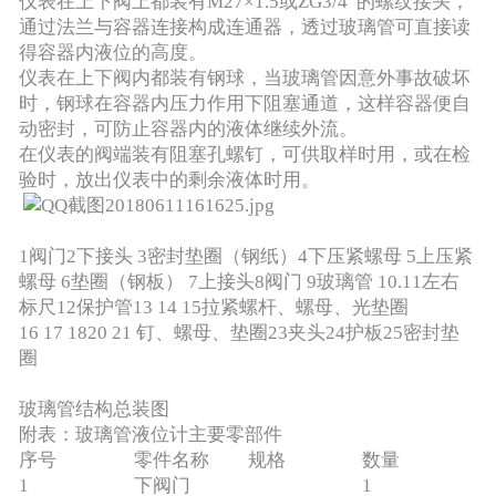
仪表在上下阀上都装有M27×1.5或ZG3/4”的螺纹接头，
通过法兰与容器连接构成连通器，透过玻璃管可直接读
得容器内液位的高度。
仪表在上下阀内都装有钢球，当玻璃管因意外事故破坏
时，钢球在容器内压力作用下阻塞通道，这样容器便自
动密封，可防止容器内的液体继续外流。
在仪表的阀端装有阻塞孔螺钉，可供取样时用，或在检
验时，放出仪表中的剩余液体时用。
1阀门2下接头 3密封垫圈（钢纸）4下压紧螺母 5上压紧
螺母 6垫圈（钢板） 7上接头8阀门 9玻璃管 10.11左右
标尺12保护管13 14 15拉紧螺杆、螺母、光垫圈
16 17 1820 21 钉、螺母、垫圈23夹头24护板25密封垫
圈
玻璃管结构总装图
附表：玻璃管液位计主要零部件
序号
零件名称
规格
数量
1
下阀门
1