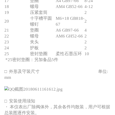
17
垫圈
A4 GB97-66
8-24
18
螺母
AM4 GB52-66
4-12
19
压紧套筒
2
十字槽平圆
M6×18 GB818-
20
2
螺钉
67
21
垫圈
A6 GB97-66
4
22
螺母
AM6 GH52-66
2
23
夹头
2
24
护板
2
25
密封垫圈
柔性石墨压环
10
*25密封垫圈：另加备品5件
□ 外形及守装尺寸 单位:
mm
□ 安装使用须知
・ 本仪表出厂除阀体外，其余各件均散装，用户可根据
总装图逐件安装。